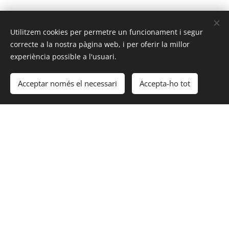
Utilitzem cookies per permetre un funcionament i segur
Mi Burrito y Yo
correcte a la nostra pàgina web, i per oferir la millor
experiència possible a l'usuari.
Pas de l'Ensenyança 2, 08002 Barcelona
93 318 27 42
Acceptar només el necessari
Accepta-ho tot
+34 664 250 956
Lunes a Domingo:
13:00 - 00:00
miburritoyateneurtes@gmail.com
Instagram Mi Burrito y yo
Growstone SL 2026 | Todos los derechos reservados
Instagram Mi Burrito y Yo
Cookies
Privacy policy
Cookie policy