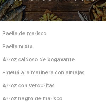
Paella de marisco
Paella mixta
Arroz caldoso de bogavante
Fideuá a la marinera con almejas
Arroz con verduritas
Arroz negro de marisco